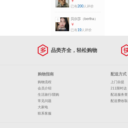
潜行刘德华同款黑
￥
框眼镜男士可配度
200
已有
人评价
数近视眼镜框复古
防蓝光板材架 黑框
贝尔莎（bertha）
6
【刘德华同款】 单
猫眼近视眼镜女可
￥
买镜架（0度防蓝光
配度数防蓝光素颜
19
已有
人评价
镜片）
高级感钛架方圆脸
超轻Fade镜框 银框
单买镜架[可试戴]
品类齐全，轻松购物
购物指南
配送方式
购物流程
上门自提
会员介绍
211限时达
生活旅行/团购
配送服务查
常见问题
配送费收取
大家电
联系客服