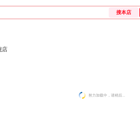
旗舰店
配近视眼镜架
防蓝光防辐射护目镜
眼镜夹片
其他眼
努力加载中，请稍后...