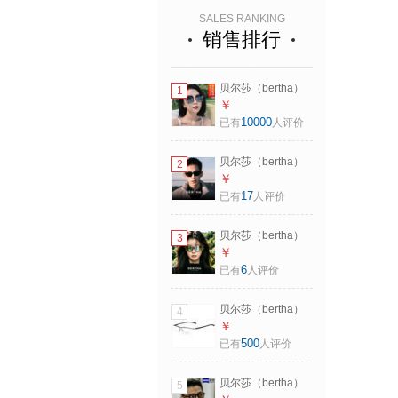
SALES RANKING
销售排行
贝尔莎（bertha）
1
太阳镜女偏光防紫
￥
外线渐变女士墨镜
10000
已有
人评价
新品网红圆脸开车
驾驶遮阳 渐变灰
贝尔莎（bertha）
2
近视猫眼墨镜男士
￥
高级感开车用2026
17
已有
人评价
新款带度数偏光太
阳镜防紫外线 黑框
贝尔莎（bertha）
3
黑灰片
登山护目镜女户外
￥
骑行爬山徒步运动
6
已有
人评价
墨镜男防紫外线滑
雪防风沙眼镜 灰框
贝尔莎（bertha）
4
水银片
纯钛眼镜架男镜架
￥
半框近视眼镜配镜
500
已有
人评价
商务可配度数防蓝
光变色镜框 高贵银
贝尔莎（bertha）
5
色 单买镜架