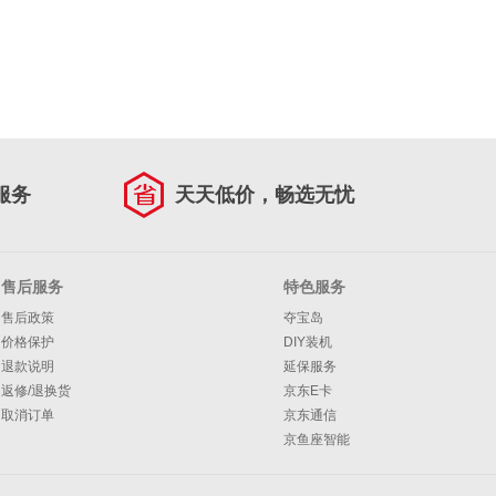
服务
天天低价，畅选无忧
售后服务
特色服务
售后政策
夺宝岛
价格保护
DIY装机
退款说明
延保服务
返修/退换货
京东E卡
取消订单
京东通信
京鱼座智能